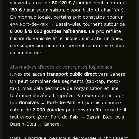
souvent autour de
80–120 € / jour
(et peut monter à
150 € / jour
selon saison, disponibilité et chauffeur).
En monnaie locale, certains prix constatés pour un
4×4 Port-de-Paix → Bassin-Bleu tournent autour de
8 000 à 12 000 gourdes haïtiennes
. Le prix reflète
l’usure du véhicule et le risque : sur piste, un pneu,
une suspension ou un enlisement coûtent vite cher
au conducteur.
Alternatives d'accès et contraintes logistiques
Il n’existe
aucun transport public direct
vers Ganere.
On peut combiner des segments (tap-tap, moto-
taxi), mais cela demande de l’organisation et une
tolérance élevée à l’imprévu. Par exemple, un tap-
tap
Gonaïves → Port-de-Paix
est parfois annoncé
autour de
2 000 gourdes
pour environ
3h
; ensuite, il
faut encore gérer Port-de-Paix → Bassin-Bleu, puis
Bassin-Bleu → Ganere.
Dans la pratique, beaucoup de voyageurs choisissent