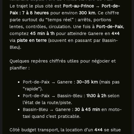
Le trajet le plus cité est
Port-au-Prince → Port-de-
Paix : 7 à 8 heures
pour environ
300 km
. Ce chiffre
parle surtout du “temps réel” : arrêts, portions
lentes, contrôles, circulation. Une fois à
Port-de-Paix
,
comptez
45 min à 1h
pour atteindre Ganere en
4×4
via
piste en terre
(souvent en passant par Bassin-
Bleu).
Quelques repères chiffrés utiles pour négocier et
planifier :
Port-de-Paix → Ganere :
30–35 km
(mais pas
“rapide”).
Port-de-Paix → Bassin-Bleu :
1h30 à 2h
selon
l’état de la route/piste.
Bassin-Bleu → Ganere :
30 à 45 min
en moto-
taxi quand c’est praticable.
Côté budget transport, la location d’un
4×4
se situe