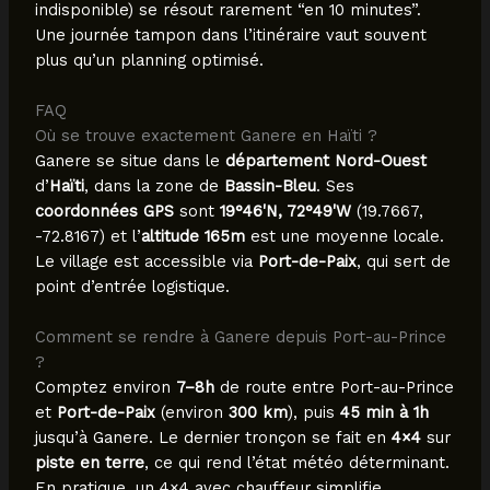
indisponible) se résout rarement “en 10 minutes”.
Une journée tampon dans l’itinéraire vaut souvent
plus qu’un planning optimisé.
FAQ
Où se trouve exactement Ganere en Haïti ?
Ganere se situe dans le
département Nord-Ouest
d’
Haïti
, dans la zone de
Bassin-Bleu
. Ses
coordonnées GPS
sont
19°46'N, 72°49'W
(19.7667,
-72.8167) et l’
altitude 165m
est une moyenne locale.
Le village est accessible via
Port-de-Paix
, qui sert de
point d’entrée logistique.
Comment se rendre à Ganere depuis Port-au-Prince
?
Comptez environ
7–8h
de route entre Port-au-Prince
et
Port-de-Paix
(environ
300 km
), puis
45 min à 1h
jusqu’à Ganere. Le dernier tronçon se fait en
4×4
sur
piste en terre
, ce qui rend l’état météo déterminant.
En pratique, un 4×4 avec chauffeur simplifie