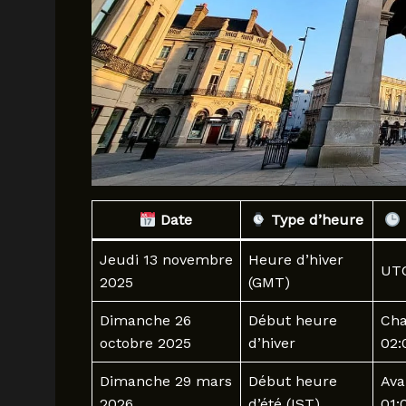
Date
Type d’heure
Jeudi 13 novembre
Heure d’hiver
UT
2025
(GMT)
Dimanche 26
Début heure
Cha
octobre 2025
d’hiver
02:
Dimanche 29 mars
Début heure
Ava
2026
d’été (IST)
01: