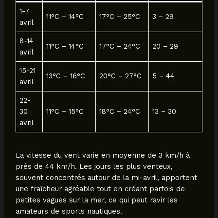
1-7
11°C – 14°C
17°C – 25°C
3 – 29
avril
8-14
11°C – 14°C
17°C – 24°C
20 – 29
avril
15-21
13°C – 16°C
20°C – 27°C
5 – 44
avril
22-
30
11°C – 15°C
18°C – 24°C
13 – 30
avril
La vitesse du vent varie en moyenne de 3 km/h à
près de 44 km/h. Les jours les plus venteux,
souvent concentrés autour de la mi-avril, apportent
une fraîcheur agréable tout en créant parfois de
petites vagues sur la mer, ce qui peut ravir les
amateurs de sports nautiques.