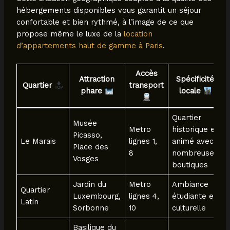
hébergements disponibles vous garantit un séjour
confortable et bien rythmé, à l’image de ce que
propose même le luxe de la
location
d’appartements haut de gamme à Paris
.
Accès
Attraction
Spécificité
Quartier
transport
phare
locale
Quartier
Musée
Metro
historique et
Picasso,
Le Marais
lignes 1,
animé avec
Place des
8
nombreuses
Vosges
boutiques
Jardin du
Metro
Ambiance
Quartier
Luxembourg,
lignes 4,
étudiante et
Latin
Sorbonne
10
culturelle
Basilique du