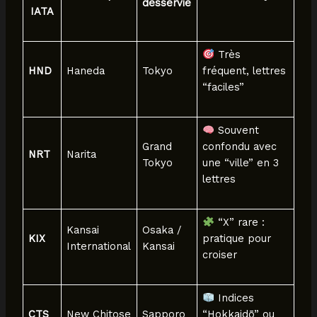
desservie
IATA
Très
HND
Haneda
Tokyo
fréquent, lettres
“faciles”
Souvent
Grand
confondu avec
NRT
Narita
Tokyo
une “ville” en 3
lettres
“X” rare :
Kansai
Osaka /
KIX
pratique pour
International
Kansai
croiser
Indices
CTS
New Chitose
Sapporo
“Hokkaidō” ou