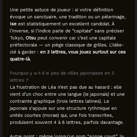
Une petite astuce de joueur : si votre définition
évoque un sanctuaire, une tradition ou un pèlerinage,
Ise
est statistiquement un excellent candidat. À
l’inverse, si l’indice parle de “capitale” sans préciser
Tokyo,
Otsu
peut convenir car c’est une capitale
préfectorale — un piège classique de grilles. L’idée-
clé à garder :
en 3 lettres, vous jouez surtout sur ces
quatre-là
.
Pourquoi y a-t-il si peu de villes japonaises en 3
lettres ?
La frustration de Léa n’est pas due au hasard : elle
vient d’un choc entre une langue (le japonais) et une
contrainte graphique (trois lettres latines). Le
japonais s’appuie sur une structure rythmique en
unités courtes (morae) qui, une fois transcrites,
produisent souvent 4 à 8 lettres, parfois davantage.
Autre point : même lorsqu’un nom “sonne court”, la