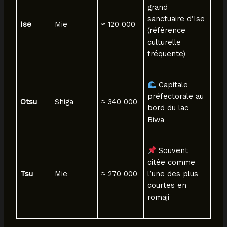
grand
sanctuaire d’Ise
Ise
Mie
≈ 120 000
(référence
culturelle
fréquente)
Capitale
préfectorale au
Otsu
Shiga
≈ 340 000
bord du lac
Biwa
Souvent
citée comme
Tsu
Mie
≈ 270 000
l’une des plus
courtes en
romaji