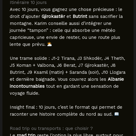
Itinéraire 10 jours
Avec 10 jours, vous gagnez une chose précieuse : le
droit d’ajouter
Gjirokastër
et
Butrint
sans sacrifier la
montagne. Karim conseille aussi d’intégrer une
journée “tampon” : celle qui absorbe une météo
capricieuse, une envie de rester, ou une route plus
lente que prévu.
Une trame solide : J1-2 Tirana, J3 Shkodër, J4 Theth,
J5 Koman + Valbona, J6 Berat, J7 Gjirokastër, J8
Butrint, J9 Ksamil (matin) + Saranda (soir), J10 Llogara
et dernière baignade. Vous couvrez alors les
Albanie
incontournables
tout en gardant une sensation de
voyage fluide.
Insight final : 10 jours, c’est le format qui permet de
raconter une histoire complète du nord au sud.
Road trip ou transports : que choisir ?
Le
road trip
reste l’option la plus libre, surtout pour