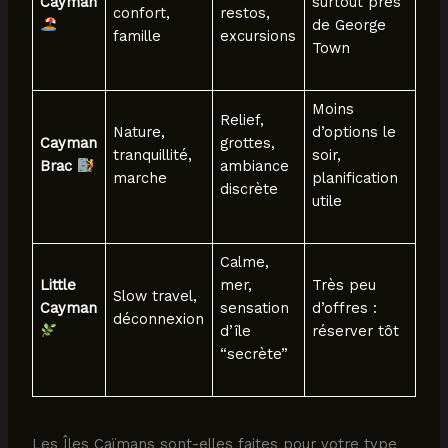
Cayman
surtout près
confort,
restos,
de George
famille
excursions
Town
Moins
Relief,
Nature,
d’options le
Cayman
grottes,
tranquillité,
soir,
Brac
ambiance
marche
planification
discrète
utile
Calme,
Little
mer,
Très peu
Slow travel,
Cayman
sensation
d’offres :
déconnexion
d’île
réserver tôt
“secrète”
Les Îles Caïmans sont-elles faites pour votre type