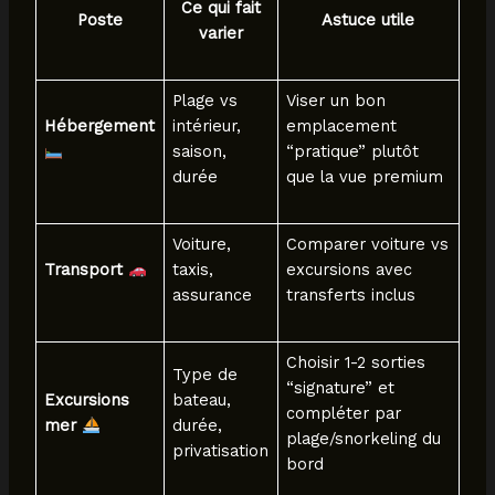
Ce qui fait
Poste
Astuce utile
varier
Plage vs
Viser un bon
Hébergement
intérieur,
emplacement
saison,
“pratique” plutôt
durée
que la vue premium
Voiture,
Comparer voiture vs
Transport
taxis,
excursions avec
assurance
transferts inclus
Choisir 1-2 sorties
Type de
“signature” et
Excursions
bateau,
compléter par
mer
durée,
plage/snorkeling du
privatisation
bord