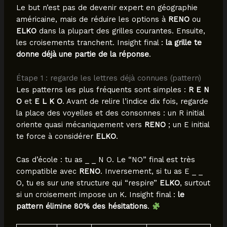
Le but n’est pas de devenir expert en géographie
américaine, mais de réduire les options à
RENO
ou
ELKO
dans la plupart des grilles courantes. Ensuite,
les croisements tranchent. Insight final :
la grille te
donne déjà une partie de la réponse
.
Étape 1 : regarde les lettres déjà connues (pattern)
Les patterns les plus fréquents sont simples :
R E N
O
et
E L K O
. Avant de relire l’indice dix fois, regarde
la place des voyelles et des consonnes : un R initial
oriente quasi mécaniquement vers
RENO
; un E initial
te force à considérer
ELKO
.
Cas d’école : tu as _ _ N O. Le “NO” final est très
compatible avec
RENO
. Inversement, si tu as E _ _
O, tu es sur une structure qui “respire”
ELKO
, surtout
si un croisement impose un K. Insight final :
le
pattern élimine 80% des hésitations
.