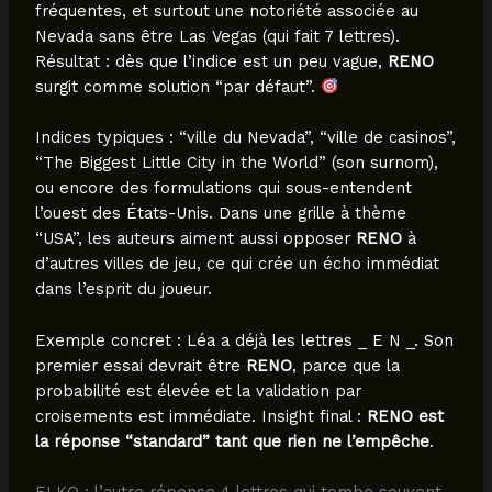
fréquentes, et surtout une notoriété associée au
Nevada sans être Las Vegas (qui fait 7 lettres).
Résultat : dès que l’indice est un peu vague,
RENO
surgit comme solution “par défaut”.
Indices typiques : “ville du Nevada”, “ville de casinos”,
“The Biggest Little City in the World” (son surnom),
ou encore des formulations qui sous-entendent
l’ouest des États-Unis. Dans une grille à thème
“USA”, les auteurs aiment aussi opposer
RENO
à
d’autres villes de jeu, ce qui crée un écho immédiat
dans l’esprit du joueur.
Exemple concret : Léa a déjà les lettres _ E N _. Son
premier essai devrait être
RENO
, parce que la
probabilité est élevée et la validation par
croisements est immédiate. Insight final :
RENO est
la réponse “standard” tant que rien ne l’empêche
.
ELKO : l’autre réponse 4 lettres qui tombe souvent