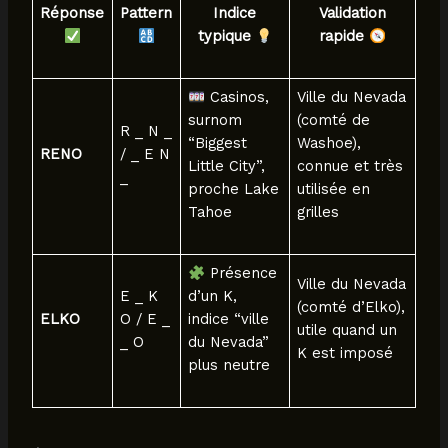
Réponse
Pattern
Indice
Validation
typique
rapide
Casinos,
Ville du Nevada
surnom
(comté de
R _ N _
“Biggest
Washoe),
RENO
/ _ E N
Little City”,
connue et très
_
proche Lake
utilisée en
Tahoe
grilles
Présence
Ville du Nevada
E _ K
d’un K,
(comté d’Elko),
ELKO
O / E _
indice “ville
utile quand un
_ O
du Nevada”
K est imposé
plus neutre