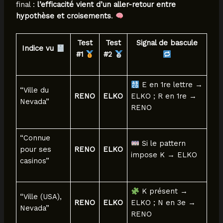
final :
l’efficacité vient d’un aller-retour entre
hypothèse et croisements
.
Test
Test
Signal de bascule
Indice vu
#1
#2
E en 1re lettre →
“Ville du
RENO
ELKO
ELKO ; R en 1re →
Nevada”
RENO
“Connue
Si le pattern
pour ses
RENO
ELKO
impose K → ELKO
casinos”
K présent →
“Ville (USA),
RENO
ELKO
ELKO ; N en 3e →
Nevada”
RENO