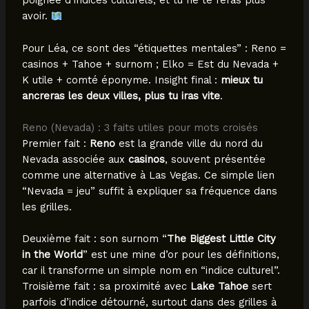
poignée d’indices culturels, et tu ne te feras plus
avoir.
Pour Léa, ce sont des “étiquettes mentales” : Reno =
casinos + Tahoe + surnom ; Elko = Est du Nevada +
K utile + comté éponyme. Insight final :
mieux tu
ancreras les deux villes, plus tu iras vite
.
Reno (Nevada) : 3 faits utiles pour mots croisés
Premier fait :
Reno
est la grande ville du nord du
Nevada associée aux
casinos
, souvent présentée
comme une alternative à Las Vegas. Ce simple lien
“Nevada = jeu” suffit à expliquer sa fréquence dans
les grilles.
Deuxième fait : son surnom “
The Biggest Little City
in the World
” est une mine d’or pour les définitions,
car il transforme un simple nom en “indice culturel”.
Troisième fait : sa proximité avec
Lake Tahoe
sert
parfois d’indice détourné, surtout dans des grilles à