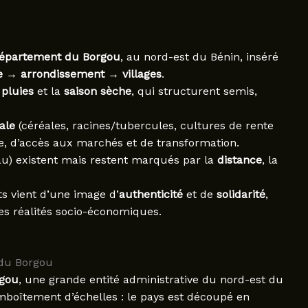
épartement du Borgou
, au nord-est du Bénin, inséré
→ arrondissement → villages
.
 pluies
et la
saison sèche
, qui structurent semis,
ale
(céréales, racines/tubercules, cultures de rente
e, d’accès aux marchés et de transformation.
eau) existent mais restent marqués par la
distance
, la
ts vient d’une image d’
authenticité
et de
solidarité
,
 les réalités socio-économiques.
 du Borgou
gou
, une grande entité administrative du nord-est du
emboîtement d’échelles : le pays est découpé en