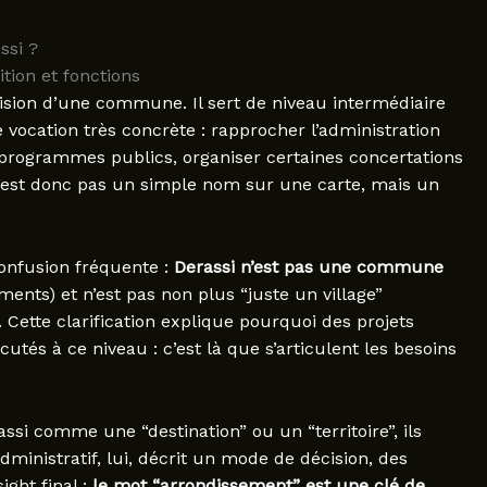
ssi ?
tion et fonctions
sion d’une commune. Il sert de niveau intermédiaire
e vocation très concrète : rapprocher l’administration
 les programmes publics, organiser certaines concertations
 n’est donc pas un simple nom sur une carte, mais un
onfusion fréquente :
Derassi n’est pas une commune
nts) et n’est pas non plus “juste un village”
. Cette clarification explique pourquoi des projets
utés à ce niveau : c’est là que s’articulent les besoins
ssi comme une “destination” ou un “territoire”, ils
ministratif, lui, décrit un mode de décision, des
ight final :
le mot “arrondissement” est une clé de